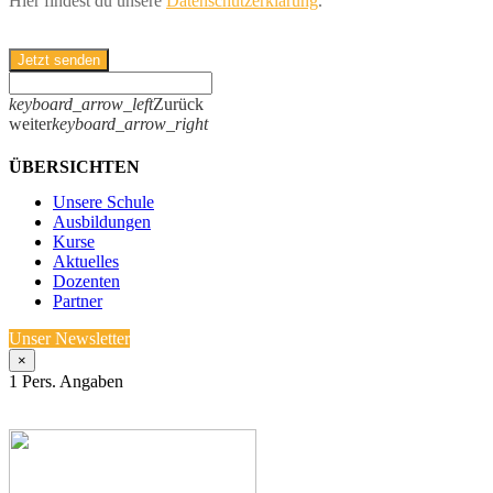
Hier findest du unsere
Datenschutzerklärung
.
Jetzt senden
keyboard_arrow_left
Zurück
weiter
keyboard_arrow_right
ÜBERSICHTEN
Unsere Schule
Ausbildungen
Kurse
Aktuelles
Dozenten
Partner
Unser Newsletter
×
1
Pers. Angaben