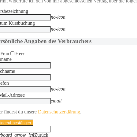
ermit widerrufe ich den von mir abgeschlossenen Vertrag über die fol
rsbezeichnung
no-icon
tum Kursbuchung
no-icon
rsönliche Angaben des Verbrauchers
Frau
Herr
rname
chname
lefon
no-icon
Mail-Adresse
email
er findest du
unsere
Datenschutzerkläru
ng
.
iderruf bestätigen
yboard_arrow_left
Zurück