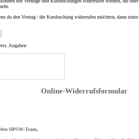
 können nur Verträge und Kursbuchungen widerrufen werden, die über u
teht.
nn du den Vertrag / die Kursbuchung widerrufen möchtest, dann nutze
Pers. Angaben
Online-
W
iderrufsformular
ebes HPSW-Team,