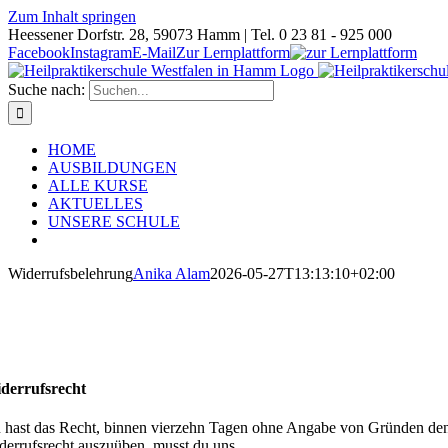
Zum Inhalt springen
Heessener Dorfstr. 28, 59073 Hamm | Tel. 0 23 81 - 925 000
Facebook
Instagram
E-Mail
Zur Lernplattform
Suche nach:
HOME
AUSBILDUNGEN
ALLE KURSE
AKTUELLES
UNSERE SCHULE
Widerrufsbelehrung
Anika Alam
2026-05-27T13:13:10+02:00
derrufsrecht
 hast das Recht, binnen vierzehn Tagen ohne Angabe von Gründen den V
derrufsrecht auszuüben, musst du uns