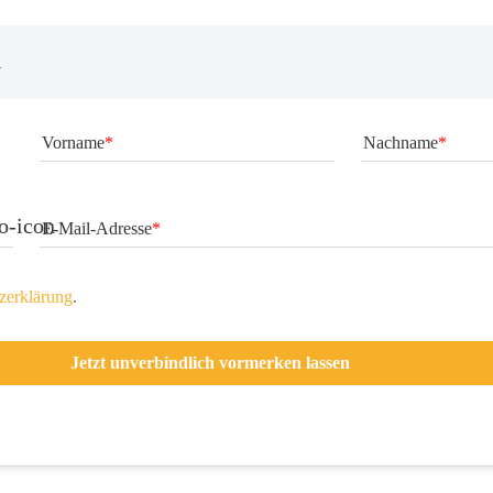
n
Vorname
Nachname
o-icon
E-Mail-Adresse
zerkläru
ng
.
Jetzt unverbindlich vormerken lassen