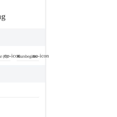
ng
no-icon
no-icon
 (€):
Kursbeginn: