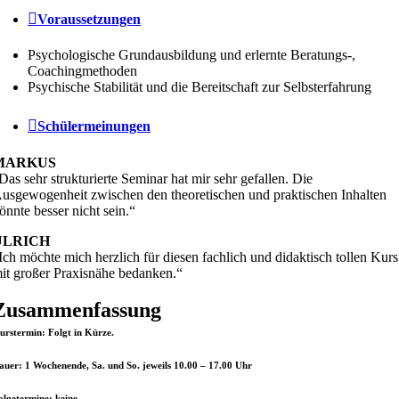
Voraussetzungen
Psychologische Grundausbildung und erlernte Beratungs-,
Coachingmethoden
Psychische Stabilität und die Bereitschaft zur Selbsterfahrung
Schülermeinungen
MARKUS
Das sehr strukturierte Seminar hat mir sehr gefallen. Die
usgewogenheit zwischen den theoretischen und praktischen Inhalten
önnte besser nicht sein.“
ULRICH
Ich möchte mich herzlich für diesen fachlich und didaktisch tollen Kurs
it großer Praxisnähe bedanken.“
Zusammenfassung
urstermin:
Folgt in Kürze.
auer:
1 Wochenende, Sa. und So. jeweils 10.00 – 17.00 Uhr
olgetermine
: keine