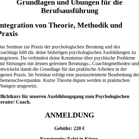
Grundlagen und Übungen für die
Berufsausführung
Integration von Theorie, Methodik und
Praxis
as Seminar zur Praxis der psychologischen Beratung und des
oachings hilft dir, deine bisherigen psychologischen Ausbildungen zu
ntegrieren. Du verbindest deine Kenntnisse über psychische Probleme
nd Störungen mit deinen gelernten Beratungs-, Coachingmethoden un
ntwickelst damit die Grundlage für das praktische Arbeiten in der
igenen Praxis. Im Seminar erfolgt eine praxisorientierte Bearbeitung de
hemenschwerpunkte. Kurze Theorie-Inputs werden in praktischen
bungen umgesetzt.
flichtkurs für unseren Ausbildungsgang zum Psychologischen
erater/ Coach.
ANMELDUNG
Gebühr: 220 €
Kurstermin: Folgt in Kürze.