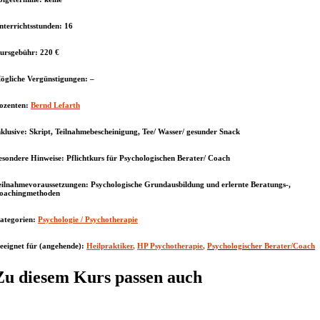
nterrichtsstunden:
16
ursgebühr:
220 €
ögliche Vergünstigungen:
–
ozenten:
Bernd Lefarth
nklusive:
Skript, Teilnahmebescheinigung, Tee/ Wasser/ gesunder Snack
esondere Hinweise:
Pflichtkurs für Psychologischen Berater/ Coach
eilnahmevoraussetzungen:
Psychologische Grundausbildung und erlernte Beratungs-,
oachingmethoden
ategorien:
Psychologie / Psychotherapie
eeignet für (angehende):
Heilpraktiker
,
HP Psychotherapie
,
Psychologischer Berater/Coach
Zu diesem Kurs passen auch