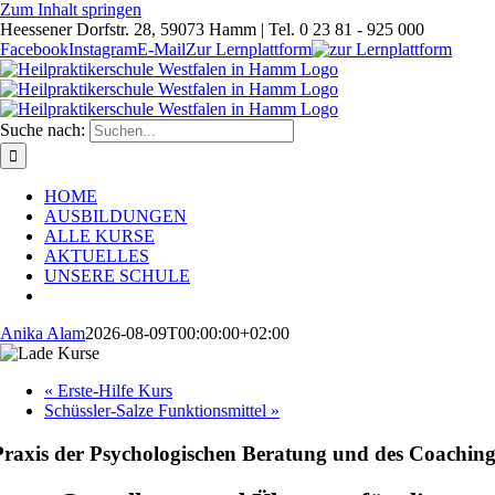
Zum Inhalt springen
Heessener Dorfstr. 28, 59073 Hamm | Tel. 0 23 81 - 925 000
Facebook
Instagram
E-Mail
Zur Lernplattform
Suche nach:
HOME
AUSBILDUNGEN
ALLE KURSE
AKTUELLES
UNSERE SCHULE
Anika Alam
2026-08-09T00:00:00+02:00
«
Erste-Hilfe Kurs
Schüssler-Salze Funktionsmittel
»
Praxis der Psychologischen Beratung und des Coaching