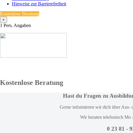
Hinweise zur Barrierefreiheit
Kostenlose Beratung
×
1
Pers. Angaben
Kostenlose Beratung
Hast du Fragen zu Ausbild
Gerne informieren wir dich über Aus- 
Wir beraten telefonisch Mo 
0 23 81 - 