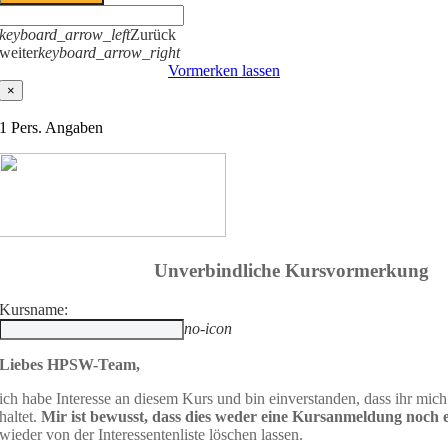
keyboard_arrow_left
Zurück
weiter
keyboard_arrow_right
Vormerken lassen
×
1
Pers. Angaben
Unverbindliche Kursvormerkung
Kursname:
no-icon
Liebes HPSW-Team,
ich habe Interesse an diesem Kurs und bin einverstanden, dass ihr mi
haltet.
Mir ist bewusst, dass dies weder eine Kursanmeldung noch ei
wieder von der Interessentenliste löschen lassen.