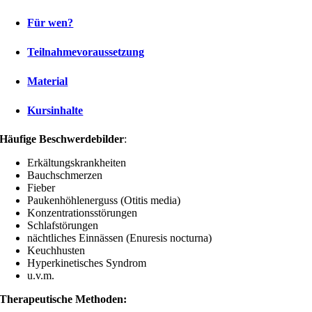
Für wen?
Teilnahmevoraussetzung
Material
Kursinhalte
Häufige Beschwerdebilder
:
Erkältungskrankheiten
Bauchschmerzen
Fieber
Paukenhöhlenerguss (Otitis media)
Konzentrationsstörungen
Schlafstörungen
nächtliches Einnässen (Enuresis nocturna)
Keuchhusten
Hyperkinetisches Syndrom
u.v.m.
Therapeutische Methoden: