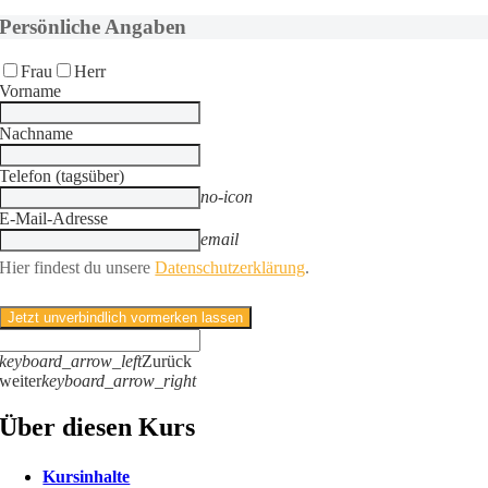
Persönliche Angaben
Frau
Herr
Vorname
Nachname
Telefon (tagsüber)
no-icon
E-Mail-Adresse
email
Hier findest du
unsere
Datenschutzerklärung
.
Jetzt unverbindlich vormerken lassen
keyboard_arrow_left
Zurück
weiter
keyboard_arrow_right
Über diesen Kurs
Kursinhalte