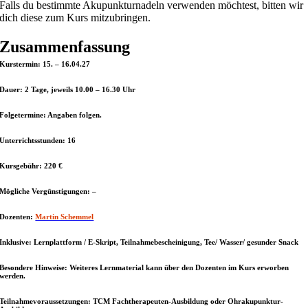
Falls du bestimmte Akupunkturnadeln verwenden möchtest, bitten wir
dich diese zum Kurs mitzubringen.
Zusammenfassung
Kurstermin:
15. – 16.04.27
Dauer:
2 Tage, jeweils 10.00 – 16.30 Uhr
Folgetermine
: Angaben folgen.
Unterrichtsstunden:
16
Kursgebühr:
220 €
Mögliche Vergünstigungen:
–
Dozenten:
Martin Schemmel
Inklusive:
Lernplattform / E-Skript, Teilnahmebescheinigung, Tee/ Wasser/ gesunder Snack
Besondere Hinweise:
Weiteres Lernmaterial kann über den Dozenten im Kurs erworben
werden.
Teilnahmevoraussetzungen:
TCM Fachtherapeuten-Ausbildung oder Ohrakupunktur-