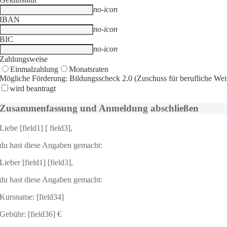
no-icon
IBAN
no-icon
BIC
no-icon
Zahlungsweise
Einmalzahlung
Monatsraten
Mögliche Förderung: Bildungsscheck 2.0 (Zuschuss für berufliche Wei
wird beantragt
Zusammenfassung und Anmeldung abschließen
Liebe [field1] [ field3],
du hast diese Angaben gemacht:
Lieber [field1] [field3],
du hast diese Angaben gemacht:
Kursname: [field34]
Gebühr: [field36] €