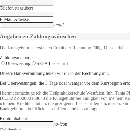
Telefon (tagsüber)
E-Mail-Adresse
email
Angaben zu Zahlungswünschen
Die Kursgebühr ist erst nach Erhalt der Rechnung fällig. Diese erhälts
Zahlungsmethode
Überweisung
SEPA Lastschrift
Unsere Bankverbindung teilen wir dir
in der Rechnung mit.
Bei Überweisungen, die 3 Tage oder weniger vor dem Kursbeginn erfo
Hiermit ermächtige ich die Heilpraktikerschule Westfalen, Inh. Tanja P
DE33ZZZ00000168640 die Kursgebühr bei Fälligkeit von meinem Konto
ich mein Kreditinstitut an, die gezogenen Lastschriften einzulösen. Fü
Bankgebühren bei Rücklastschriften habe ich zu tragen.
Kontoinhaber/in
no-icon
Geldinstitut