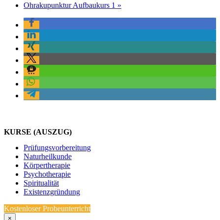
Ohrakupunktur Aufbaukurs 1
»
KURSE (AUSZUG)
Prüfungsvorbereitung
Naturheilkunde
Körpertherapie
Psychotherapie
Spiritualität
Existenzgründung
Kostenloser Probeunterricht
×