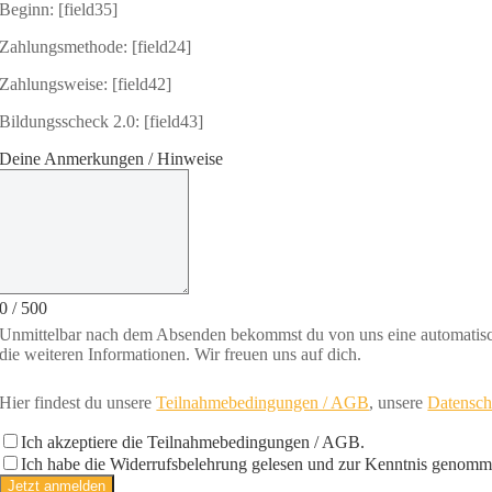
Beginn: [field35]
Zahlungsmethode: [field24]
Zahlungsweise: [field42]
Bildungsscheck 2.0
: [field43]
Deine Anmerkungen / Hinweise
0
/
500
Unmittelbar nach dem Absenden bekommst du von uns eine automatisch
die weiteren Informationen. Wir freuen uns auf dich.
Hier findest du unsere
Teilnahmebedingungen / AGB
,
un
sere
Datensch
Ich akzeptiere die Teilnahmebedingungen / AGB.
Ich habe die Widerrufsbelehrung gelesen und zur Kenntnis genomm
Jetzt anmelden