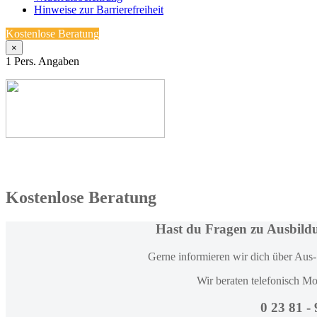
Hinweise zur Barrierefreiheit
Kostenlose Beratung
×
1
Pers. Angaben
Kostenlose Beratung
Hast du Fragen zu Ausbild
Gerne informieren wir dich über Aus-
Wir beraten telefonisch Mo
0 23 81 -