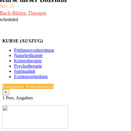
Nov.
02
Bach-Blüten Therapie
scheduled
KURSE (AUSZUG)
Prüfungsvorbereitung
Naturheilkunde
Körpertherapie
Psychotherapie
Spiritualität
Existenzgründung
Kostenloser Probeunterricht
×
1
Pers. Angaben